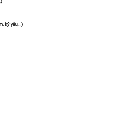
.)
 kỷ yếu,...)