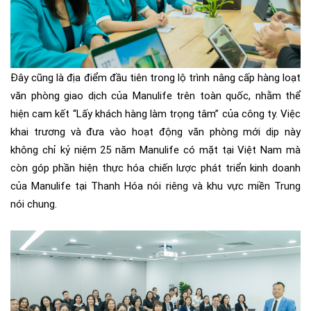
Đây
cũng
là
địa điểm
đầu tiên trong lộ trình nâng cấp hàng loạt
văn phòng giao dịch của Manu
l
ife trên toàn quốc
,
nhằm thể
hiện cam kết
“L
ấy khách hàng làm trọng tâm
” của công ty
.
Việc
khai trương và đưa vào hoạt động văn phòng mới dịp này
không chỉ kỷ niệm 25 năm Manulife có mặt tại Việt Nam mà
còn góp phần hiện thực hóa chiến lược phát triển kinh doanh
của Manulife tại Thanh Hóa nói riêng và khu vực miền Trung
nói chung.