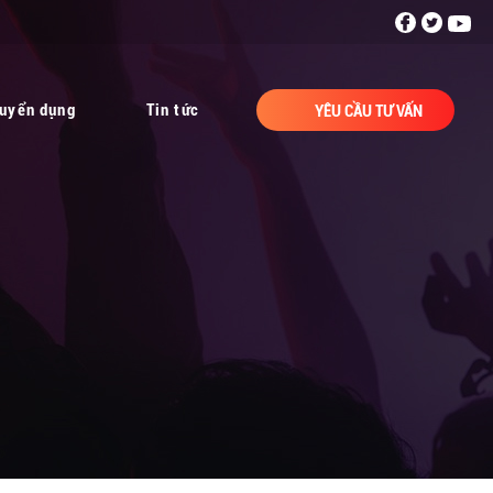
uyển dụng
Tin tức
YÊU CẦU TƯ VẤN