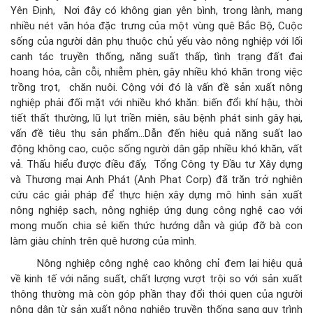
Yên Định, Nơi đây có không gian yên bình, trong lành, mang
nhiều nét văn hóa đặc trưng của một vùng quê Bắc Bộ, Cuộc
sống của người dân phụ thuộc chủ yếu vào nông nghiệp với lối
canh tác truyền thống, năng suất thấp, tình trạng đất đai
hoang hóa, cằn cỗi, nhiễm phèn, gây nhiều khó khăn trong việc
trồng trọt, chăn nuôi. Cộng với đó là vấn đề sản xuất nông
nghiệp phải đối mặt với nhiều khó khăn: biến đổi khí hậu, thời
tiết thất thường, lũ lụt triền miên, sâu bệnh phát sinh gây hại,
vấn đề tiêu thụ sản phẩm…Dẫn đến hiệu quả năng suất lao
động không cao, cuộc sống người dân gặp nhiều khó khăn, vất
vả. Thấu hiểu được điều đấy, Tổng Công ty Đầu tư Xây dựng
và Thương mại Anh Phát (Anh Phat Corp) đã trăn trở nghiên
cứu các giải pháp để thực hiện xây dựng mô hình sản xuất
nông nghiệp sạch, nông nghiệp ứng dụng công nghệ cao với
mong muốn chia sẻ kiến thức hướng dẫn và giúp đỡ bà con
làm giàu chính trên quê hương của mình.
Nông nghiệp công nghệ cao không chỉ đem lại hiệu quả
về kinh tế với năng suất, chất lượng vượt trội so với sản xuất
thông thường mà còn góp phần thay đổi thói quen của người
nông dân từ sản xuất nông nghiệp truyền thống sang quy trình