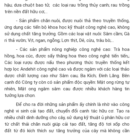
hậu; dưa chuột bao tử; các loại rau trồng thủy canh; rau trồng
trên nền đất hữu cơ;…
- Sản phẩm chăn nuôi, được nuôi thả theo truyền thống,
ứng dụng các tiến bộ khoa học kỹ thuật công nghệ cao, không
sử dụng chất tăng trưởng. Gồm các loại vật nuôi: Sâm cầm; Gà
ri thả vườn; Vịt, ngan, ngỗng; Lợn thịt, Dê, cừu, trâu bò;…
- Các sản phẩm nông nghiệp công nghệ cao: Trà hoa
hồng, hoa cúc, được sấy thăng hoa theo công nghệ tiến tiến,;
Các loại rượu được nấu theo phương thức truyền thống kết
hợp lọc Andehit công nghệ cao và được ngâm với các loại thảo
dược chất lượng cao như Sâm cau; Ba Kích; Đinh Lăng. Bên
cạnh đó Công ty còn có sản phẩm độc quyền: Mật ong rừng tự
nhiên, Mật ong ngâm sâm cau được nhiều khách hàng tin
tưởng lựa chọn.
Để cho ra đời những sản phẩm ấy chính là nhờ vào công
nghệ vi sinh cải tạo đất, chuyển đổi canh tác hữu cơ. Tạo ra
nhiều chất dinh dưỡng cho cây, sử dụng kỹ thuật ủ phân hữu cơ
từ chất thải chăn nuôi giúp cải tạo đất, tăng độ tơi xốp cho
đất từ đó kích thích sự tăng trưởng của cây mà không cần