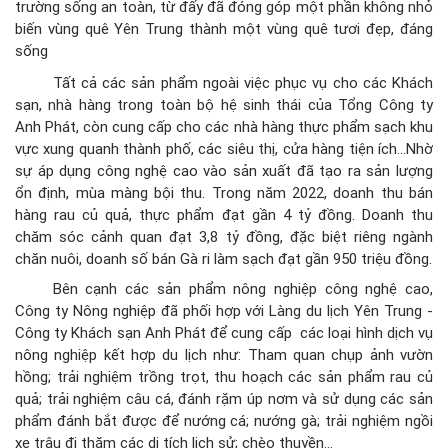
trường sống an toàn, từ đấy đã đóng góp một phần không nhỏ
biến vùng quê Yên Trung thành một vùng quê tươi đẹp, đáng
sống
Tất cả các sản phẩm ngoài việc phục vụ cho các Khách
sạn, nhà hàng trong toàn bộ hệ sinh thái của Tổng Công ty
Anh Phát, còn cung cấp cho các nhà hàng thực phẩm sạch khu
vực xung quanh thành phố, các siêu thị, cửa hàng tiện ích…Nhờ
sự áp dụng công nghệ cao vào sản xuất đã tạo ra sản lượng
ổn định, mùa màng bội thu. Trong năm 2022, doanh thu bán
hàng rau củ quả, thực phẩm đạt gần 4 tỷ đồng. Doanh thu
chăm sóc cảnh quan đạt 3,8 tỷ đồng, đặc biệt riêng ngành
chăn nuôi, doanh số bán Gà ri làm sạch đạt gần 950 triệu đồng.
Bên cạnh các sản phẩm nông nghiệp công nghệ cao,
Công ty Nông nghiệp đã phối hợp với Làng du lịch Yên Trung -
Công ty Khách sạn Anh Phát để cung cấp các loại hình dịch vụ
nông nghiệp kết hợp du lịch như: Tham quan chụp ảnh vườn
hồng; trải nghiệm trồng trọt, thu hoạch các sản phẩm rau củ
quả; trải nghiệm câu cá, đánh rặm úp nơm và sử dụng các sản
phẩm đánh bắt được để nướng cá; nướng gà; trải nghiệm ngồi
xe trâu đi thăm các di tích lịch sử; chèo thuyền…