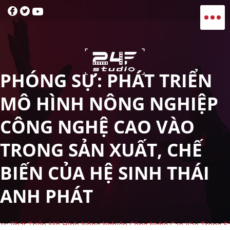
toggle navigation
PHÓNG SỰ: PHÁT TRIỂN
MÔ HÌNH NÔNG NGHIỆP
CÔNG NGHỆ CAO VÀO
TRONG SẢN XUẤT, CHẾ
BIẾN CỦA HỆ SINH THÁI
ANH PHÁT
ự: Phát Triển Mô Hình Nông Nghiệp Công Nghệ Cao Vào Trong Sả