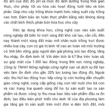
độ ẩm của đất, độ pH và mức độ dinh dưỡng trong thời gian
thực, cho phép tối ưu hóa các hoạt động tưới tiêu và bón
phân. Giúp cho cây trồng khỏe mạnh hơn, năng suất cây trồng
cao hơn. Đảm bảo an toàn thực phẩm bằng việc không dùng
các chất kích thích, phân bón hóa học cho cây.
Việc áp dụng khoa học, công nghệ cao vào sản xuất
nông nghiệp đã biến từ một vùng đất khó cải tạo, cằn cỗi, đến
nay thành một vùng đất màu mỡ chăn nuôi trồng trọt được
nhiều loại cây, con có giá trị kinh tế cao an toàn với môi trường
có tính bền vững, giúp người dân giải phóng sức lao động, tăng
thu nhập, ổn định kinh tế. Với diện tích là 67.5ha trên toàn xã,
sự góp mặt của 1.300 lao động trong lĩnh vực nông nghiệp
,
Công ty TNHH Nông nghiệp công nghệ cao và dịch vụ
đã tạo
việc làm ổn định cho gần 20% lực lượng lao động đó, Ngoài
việc thu hút lao động trực tiếp công ty còn hướng dẫn chuyển
giao công nghệ, cung cấp giống cây, con vật nuôi cho bà con
và các trang trại quanh vùng để họ tự sản xuất tạo ra sản
phẩm và được công ty thu mua bao tiêu sản phẩm đầu ra ổn
định, tạo điều kiện phát triển cho kinh tế của địa phương làm
gia tăng giá trị sản xuất trên một đơn vị diện tích đất, môi